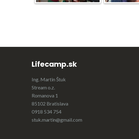
Lifecamp.sk
Ing. Martin Štuk
Stream o.z.
Romanova 1
85102 Bratislava
0918 534 754
stuk.martin@gmail.com