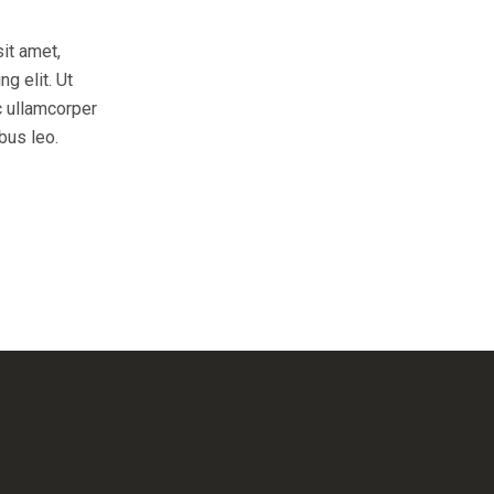
it amet,
g elit. Ut
ec ullamcorper
bus leo.