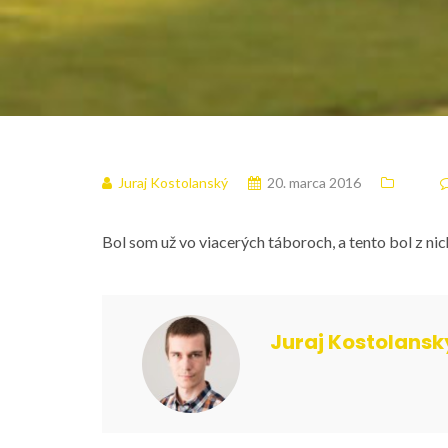
Juraj Kostolanský
20. marca 2016
Bol som už vo viacerých táboroch, a tento bol z nich
Juraj Kostolansk