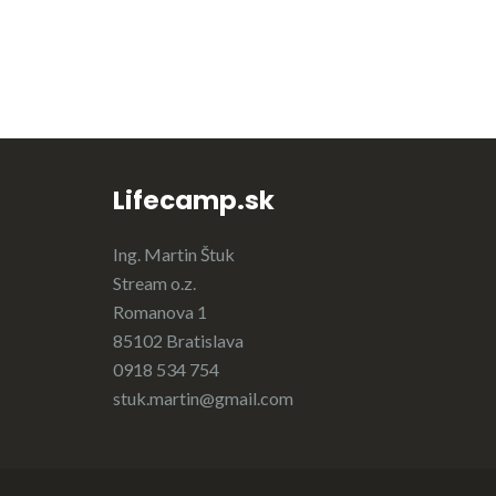
Lifecamp.sk
Ing. Martin Štuk
Stream o.z.
Romanova 1
85102 Bratislava
0918 534 754
stuk.martin@gmail.com